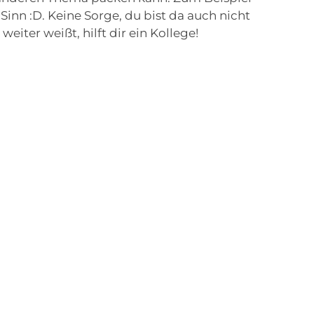
nn :D. Keine Sorge, du bist da auch nicht
eiter weißt, hilft dir ein Kollege!
azin, dass dort immer die richtigen Anzeigen
t werden. Unser steda Magazin besteht
r Bestand von steda.
ine-Plattformen und Marketing-Apps kennen
ngsberuf Kaufmann im E-Commerce ist sehr
zu und entwickelt sich weiter, auch nach
» Zurück zur Übersicht