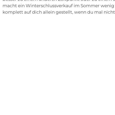
macht ein Winterschlussverkauf im Sommer wenig Si
komplett auf dich allein gestellt, wenn du mal nicht w
steda Magazin
Ebenfalls kümmerst du dich noch um das steda Mag
geschaltet werden und neue Beiträge veröffentlich
mittlerweile aus über 1600 Artikeln und ist ein feste
Im E-Commerce lernst du die verschiedensten Onl
und den Bereich der dahintersteckt. Der Ausbildu
weitgreifend, man lernt Tag für Tag etwas Neues da
Bestehen der Abschlussprüfung.